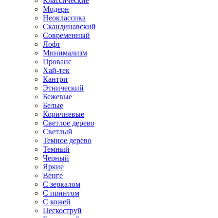
Классические
Модерн
Неоклассика
Скандинавский
Современный
Лофт
Минимализм
Прованс
Хай-тек
Кантри
Этнический
Бежевые
Белые
Коричневые
Светлое дерево
Светлый
Темное дерево
Темный
Черный
Яркие
Венге
С зеркалом
С принтом
С кожей
Пескоструй