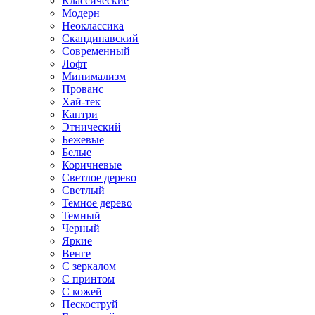
Классические
Модерн
Неоклассика
Скандинавский
Современный
Лофт
Минимализм
Прованс
Хай-тек
Кантри
Этнический
Бежевые
Белые
Коричневые
Светлое дерево
Светлый
Темное дерево
Темный
Черный
Яркие
Венге
С зеркалом
С принтом
С кожей
Пескоструй