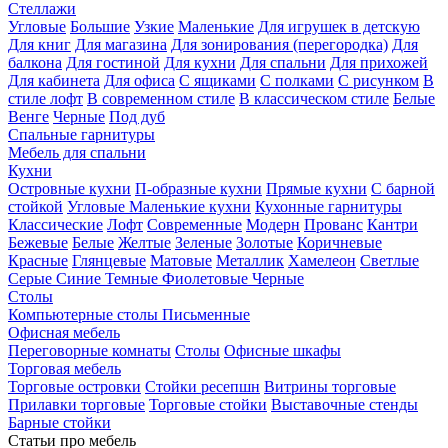
Стеллажи
Угловые
Большие
Узкие
Маленькие
Для игрушек в детскую
Для книг
Для магазина
Для зонирования (перегородка)
Для
балкона
Для гостиной
Для кухни
Для спальни
Для прихожей
Для кабинета
Для офиса
С ящиками
С полками
С рисунком
В
стиле лофт
В современном стиле
В классическом стиле
Белые
Венге
Черные
Под дуб
Спальные гарнитуры
Мебель для спальни
Кухни
Островные кухни
П-образные кухни
Прямые кухни
С барной
стойкой
Угловые
Маленькие кухни
Кухонные гарнитуры
Классические
Лофт
Современные
Модерн
Прованс
Кантри
Бежевые
Белые
Желтые
Зеленые
Золотые
Коричневые
Красные
Глянцевые
Матовые
Металлик
Хамелеон
Светлые
Серые
Синие
Темные
Фиолетовые
Черные
Столы
Компьютерные столы
Письменные
Офисная мебель
Переговорные комнаты
Столы
Офисные шкафы
Торговая мебель
Торговые островки
Стойки ресепшн
Витрины торговые
Прилавки торговые
Торговые стойки
Выставочные стенды
Барные стойки
Статьи про мебель