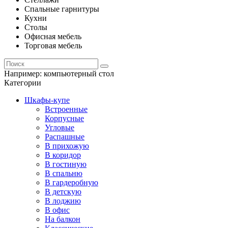
Спальные гарнитуры
Кухни
Столы
Офисная мебель
Торговая мебель
Например:
компьютерный стол
Категории
Шкафы-купе
Встроенные
Корпусные
Угловые
Распашные
В прихожую
В коридор
В гостиную
В спальню
В гардеробную
В детскую
В лоджию
В офис
На балкон