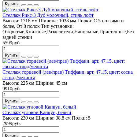
Купить
Стеллаж Рикс-3 Дуб молочный, стиль лофт
Высота:
1716 мм
Ширина:
1038 мм
Полки:
С 5 полками и
более, От 8 полок
Тип установки:
Открытые,Книжные,Разделители,Напольные,Пристенные,Без
задней стенки
5599руб.
Купить
Стеллаж торцевой (лев/прав) Тиффани, арт. 47.15, цвет: сосна
астрид/мелинга
Высота:
225 см
Ширина:
45 см
9910руб.
Купить
Стеллаж угловой Канкун, белый
Высота:
230 см
Ширина:
38,8 см
Полки:
5
2999руб.
Купить