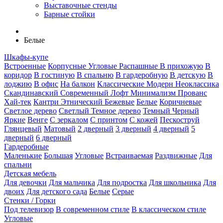
Выставочные стенды
Барные стойки
Белые
Шкафы-купе
Встроенные
Корпусные
Угловые
Распашные
В прихожую
В
коридор
В гостиную
В спальню
В гардеробную
В детскую
В
лоджию
В офис
На балкон
Классические
Модерн
Неоклассика
Скандинавский
Современный
Лофт
Минимализм
Прованс
Хай-тек
Кантри
Этнический
Бежевые
Белые
Коричневые
Светлое дерево
Светлый
Темное дерево
Темный
Черный
Яркие
Венге
С зеркалом
С принтом
С кожей
Пескоструй
Глянцевый
Матовый
2 дверный
3 дверный
4 дверный
5
дверный
6 дверный
Гардеробные
Маленькие
Большая
Угловые
Встраиваемая
Раздвижные
Для
спальни
Детская мебель
Для девочки
Для мальчика
Для подростка
Для школьника
Для
двоих
Для детского сада
Белые
Серые
Стенки / Горки
Под телевизор
В современном стиле
В классическом стиле
Угловые