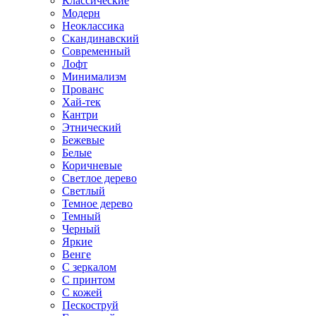
Классические
Модерн
Неоклассика
Скандинавский
Современный
Лофт
Минимализм
Прованс
Хай-тек
Кантри
Этнический
Бежевые
Белые
Коричневые
Светлое дерево
Светлый
Темное дерево
Темный
Черный
Яркие
Венге
С зеркалом
С принтом
С кожей
Пескоструй