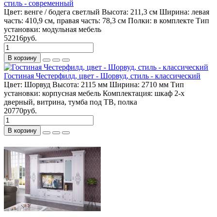
стиль - современный
Цвет:
венге / бодега светлый
Высота:
211,3 см
Ширина:
левая
часть: 410,9 см, правая часть: 78,3 см
Полки:
в комплекте
Тип
установки:
модульная мебель
52216руб.
В корзину
Гостиная Честерфилд, цвет - Шорвуд, стиль - классический
Цвет:
Шорвуд
Высота:
2115 мм
Ширина:
2710 мм
Тип
установки:
корпусная мебель
Комплектация:
шкаф 2-х
дверный, витрина, тумба под ТВ, полка
20770руб.
В корзину