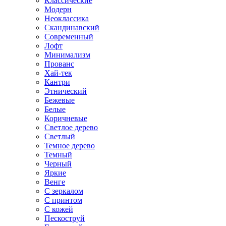
Классические
Модерн
Неоклассика
Скандинавский
Современный
Лофт
Минимализм
Прованс
Хай-тек
Кантри
Этнический
Бежевые
Белые
Коричневые
Светлое дерево
Светлый
Темное дерево
Темный
Черный
Яркие
Венге
С зеркалом
С принтом
С кожей
Пескоструй