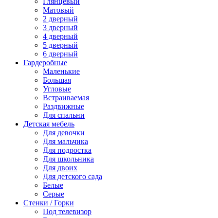
Глянцевый
Матовый
2 дверный
3 дверный
4 дверный
5 дверный
6 дверный
Гардеробные
Маленькие
Большая
Угловые
Встраиваемая
Раздвижные
Для спальни
Детская мебель
Для девочки
Для мальчика
Для подростка
Для школьника
Для двоих
Для детского сада
Белые
Серые
Стенки / Горки
Под телевизор