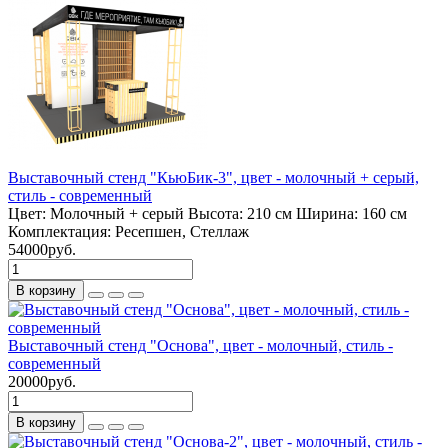
Выставочный стенд "КьюБик-3", цвет - молочный + серый,
стиль - современный
Цвет:
Молочный + серый
Высота:
210 см
Ширина:
160 см
Комплектация:
Ресепшен, Стеллаж
54000руб.
В корзину
Выставочный стенд "Основа", цвет - молочный, стиль -
современный
20000руб.
В корзину