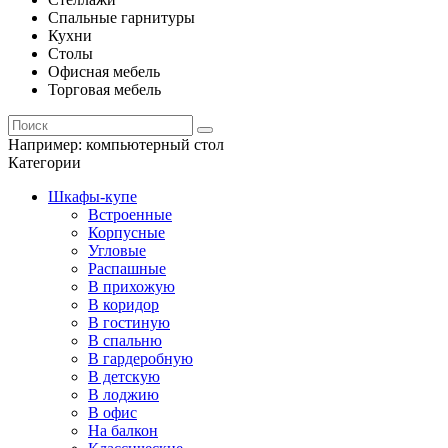
Спальные гарнитуры
Кухни
Столы
Офисная мебель
Торговая мебель
Например:
компьютерный стол
Категории
Шкафы-купе
Встроенные
Корпусные
Угловые
Распашные
В прихожую
В коридор
В гостиную
В спальню
В гардеробную
В детскую
В лоджию
В офис
На балкон