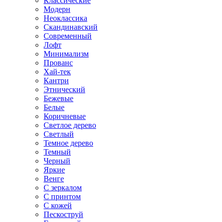
Классические
Модерн
Неоклассика
Скандинавский
Современный
Лофт
Минимализм
Прованс
Хай-тек
Кантри
Этнический
Бежевые
Белые
Коричневые
Светлое дерево
Светлый
Темное дерево
Темный
Черный
Яркие
Венге
С зеркалом
С принтом
С кожей
Пескоструй