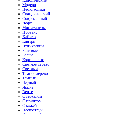
Классические
Модерн
Неоклассика
Скандинавский
Современный
Лофт
Минимализм
Прованс
Хай-тек
Кантри
Этнический
Бежевые
Белые
Коричневые
Светлое дерево
Светлый
Темное дерево
Темный
Черный
Яркие
Венге
С зеркалом
С принтом
С кожей
Пескоструй