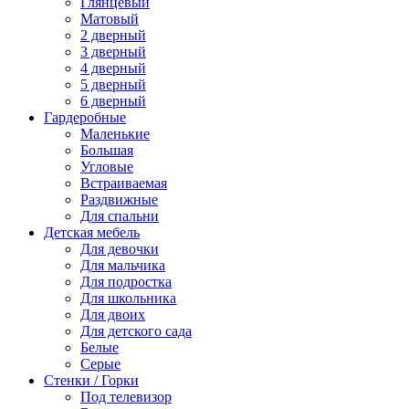
Глянцевый
Матовый
2 дверный
3 дверный
4 дверный
5 дверный
6 дверный
Гардеробные
Маленькие
Большая
Угловые
Встраиваемая
Раздвижные
Для спальни
Детская мебель
Для девочки
Для мальчика
Для подростка
Для школьника
Для двоих
Для детского сада
Белые
Серые
Стенки / Горки
Под телевизор