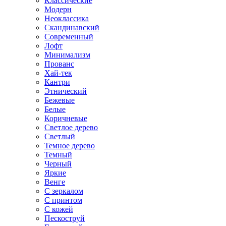
Классические
Модерн
Неоклассика
Скандинавский
Современный
Лофт
Минимализм
Прованс
Хай-тек
Кантри
Этнический
Бежевые
Белые
Коричневые
Светлое дерево
Светлый
Темное дерево
Темный
Черный
Яркие
Венге
С зеркалом
С принтом
С кожей
Пескоструй