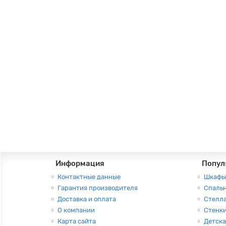
В корзину
Шкаф-купе "Амадеус-1", цвет - венге, стиль - с
Цвет:
Венге
Высота:
190 см
Ширина:
120 см
12000руб.
В корзину
Информация
Попул
Контактные данные
Шкафы
Гарантия производителя
Спаль
Доставка и оплата
Стелл
О компании
Стенки
Карта сайта
Детска