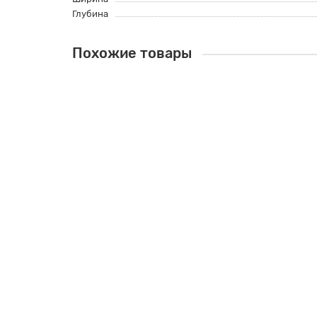
Глубина
Похожие товары
Шкаф-купе "Хит Комби", цвет - венге, стиль - с
Цвет:
Венге
Высота:
220 см
Ширина:
120 см
11000руб.
В корзину
Шкаф-купе "Прайм-2", цвет - венге, стиль - сов
Цвет:
Венге
Высота:
230 см
Ширина:
140 см