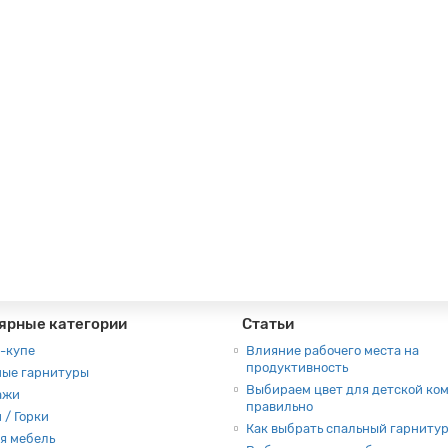
овременный
ярные категории
Статьи
-купе
Влияние рабочего места на
продуктивность
ные гарнитуры
Выбираем цвет для детской ко
ажи
правильно
 / Горки
Как выбрать спальный гарниту
я мебель