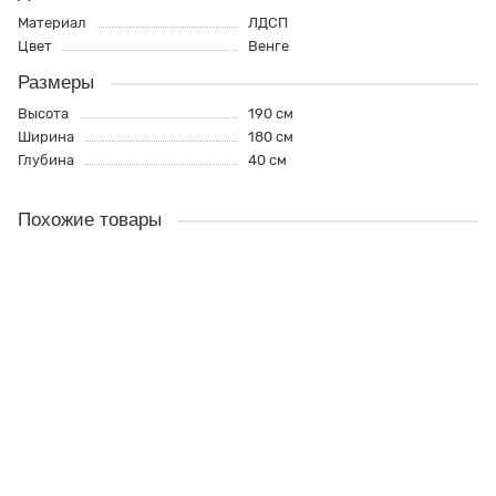
Материал
ЛДСП
Цвет
Венге
Размеры
Высота
190 см
Ширина
180 см
Глубина
40 см
Похожие товары
Шкаф-купе с принтом "Бриз-Ф", цвет - венге, стиль - современный