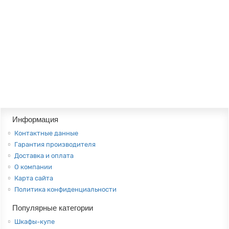
Шкаф-купе с принтом "Поле", цвет -венге, стиль - современный
Цвет:
Венге
Высота:
190 см
Ширина:
150 см
20034руб.
В корзину
Информация
Контактные данные
Гарантия производителя
Доставка и оплата
О компании
Карта сайта
Политика конфиденциальности
Популярные категории
Шкафы-купе