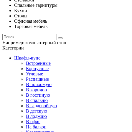
Спальные гарнитуры
Кухни
Столы
Офисная мебель
Торговая мебель
Например:
компьютерный стол
Категории
Шкафы-купе
Встроенные
Корпусные
Угловые
Распашные
В прихожую
В коридор
В гостиную
В спальню
В гардеробную
В детскую
В лоджию
В офис
На балкон