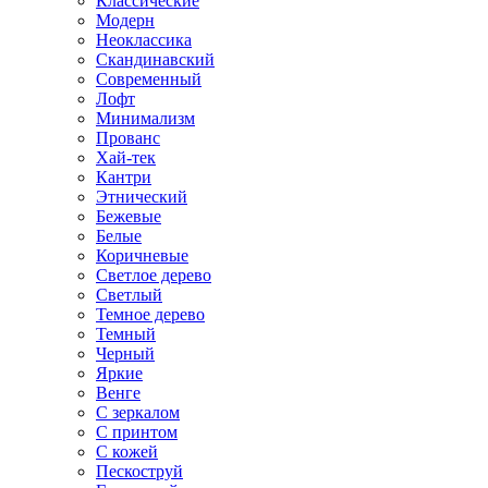
Классические
Модерн
Неоклассика
Скандинавский
Современный
Лофт
Минимализм
Прованс
Хай-тек
Кантри
Этнический
Бежевые
Белые
Коричневые
Светлое дерево
Светлый
Темное дерево
Темный
Черный
Яркие
Венге
С зеркалом
С принтом
С кожей
Пескоструй