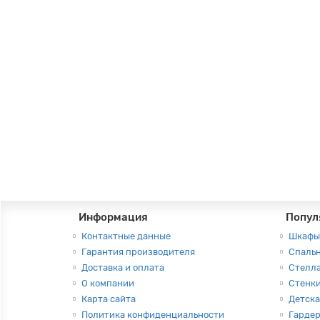
Прямоугольный компьютерный стол с тумбой, цве
Цвет:
Дуб
Высота:
75
Ширина:
105
Колесики:
Нет
3350руб.
В корзину
Информация
Попул
Контактные данные
Шкафы
Гарантия производителя
Спаль
Доставка и оплата
Стелл
О компании
Стенки
Карта сайта
Детска
Политика конфиденциальности
Гарде