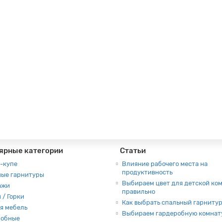
т дуб, стиль - современный
Полки:
1
ярные категории
Статьи
-купе
Влияние рабочего места на
продуктивность
ные гарнитуры
Выбираем цвет для детской ко
ажи
правильно
 / Горки
Как выбрать спальный гарниту
я мебель
Выбираем гардеробную комнат
робные