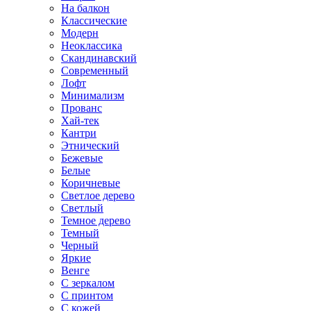
На балкон
Классические
Модерн
Неоклассика
Скандинавский
Современный
Лофт
Минимализм
Прованс
Хай-тек
Кантри
Этнический
Бежевые
Белые
Коричневые
Светлое дерево
Светлый
Темное дерево
Темный
Черный
Яркие
Венге
С зеркалом
С принтом
С кожей