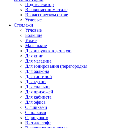
Под телевизор
В современном стиле
В классическом стиле
Угловые
Стеллажи
Угловые
Большие
Узкие
Маленькие
Для игрушек в детскую
Для книг
Для магазина
Для зонирования (перегородка)
Для балкона
Для гостиной
Для кухни
Для спальни
Для прихожей
Для кабинета
Для офиса
С ящиками
С полками
С рисунком
В стиле лофт
В современном стиле