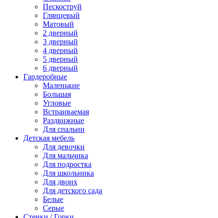
Пескоструй
Глянцевый
Матовый
2 дверный
3 дверный
4 дверный
5 дверный
6 дверный
Гардеробные
Маленькие
Большая
Угловые
Встраиваемая
Раздвижные
Для спальни
Детская мебель
Для девочки
Для мальчика
Для подростка
Для школьника
Для двоих
Для детского сада
Белые
Серые
Стенки / Горки