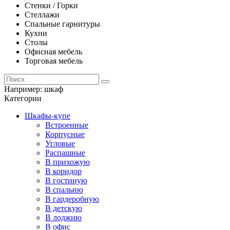
Стенки / Горки
Стеллажи
Спальные гарнитуры
Кухни
Столы
Офисная мебель
Торговая мебель
Например:
шкаф
Категории
Шкафы-купе
Встроенные
Корпусные
Угловые
Распашные
В прихожую
В коридор
В гостиную
В спальню
В гардеробную
В детскую
В лоджию
В офис