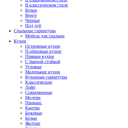
В классическом стиле
Белые
Венге
Черные
Под дуб
Спальные гарнитуры
Мебель для спальни
Кухни
Островные кухни
П-образные кухни
Прямые кухни
С барной стойкой
Угловые
Маленькие кухни
Кухонные гарнитуры
Классические
Лофт
Современные
Модерн
Прованс
Кантри
Бежевые
Белые
Желтые