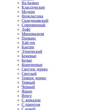
На балкон
Классические
Модерн
Неоклассика
Скандинавский
Современный
Лофт
Минимализм
Прованс
Хай-тек
Кантри
Этнический
Бежевые
Белые
Коричневые
Светлое дерево
Светлый
Темное дерево
Темный
Черный
Яркие
Венге
С зеркалом
С принтом
С кожей