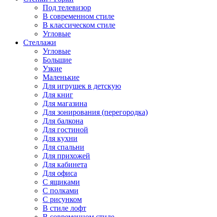
Под телевизор
В современном стиле
В классическом стиле
Угловые
Стеллажи
Угловые
Большие
Узкие
Маленькие
Для игрушек в детскую
Для книг
Для магазина
Для зонирования (перегородка)
Для балкона
Для гостиной
Для кухни
Для спальни
Для прихожей
Для кабинета
Для офиса
С ящиками
С полками
С рисунком
В стиле лофт
В современном стиле