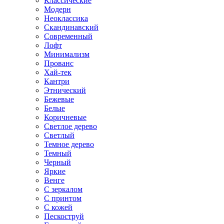
Классические
Модерн
Неоклассика
Скандинавский
Современный
Лофт
Минимализм
Прованс
Хай-тек
Кантри
Этнический
Бежевые
Белые
Коричневые
Светлое дерево
Светлый
Темное дерево
Темный
Черный
Яркие
Венге
С зеркалом
С принтом
С кожей
Пескоструй