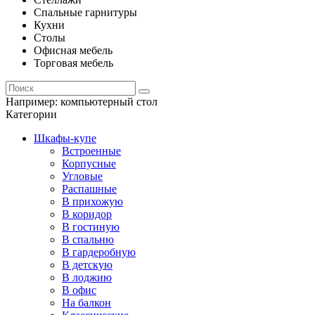
Спальные гарнитуры
Кухни
Столы
Офисная мебель
Торговая мебель
Например:
компьютерный стол
Категории
Шкафы-купе
Встроенные
Корпусные
Угловые
Распашные
В прихожую
В коридор
В гостиную
В спальню
В гардеробную
В детскую
В лоджию
В офис
На балкон