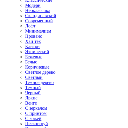
Классические
Модерн
Неоклассика
Скандинавский
Современный
Лофт
Минимализм
Прованс
Хай-тек
Кантри
Этнический
Бежевые
Белые
Коричневые
Светлое дерево
Светлый
Темное дерево
Темный
Черный
Яркие
Венге
С зеркалом
С принтом
С кожей
Пескоструй