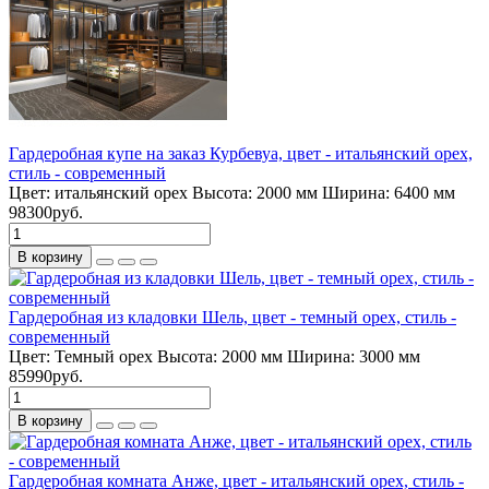
Гардеробная купе на заказ Курбевуа, цвет - итальянский орех,
стиль - современный
Цвет:
итальянский орех
Высота:
2000 мм
Ширина:
6400 мм
98300руб.
В корзину
Гардеробная из кладовки Шель, цвет - темный орех, стиль -
современный
Цвет:
Темный орех
Высота:
2000 мм
Ширина:
3000 мм
85990руб.
В корзину
Гардеробная комната Анже, цвет - итальянский орех, стиль -