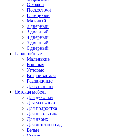
С кожей
Пескоструй
Глянцевый
Матовый
2 дверный
3 дверный
4 дверный
5 дверный
6 дверный
Гардеробные
Маленькие
Большая
Угловые
Встраиваемая
Раздвижные
Для спальни
Детская мебель
Для девочки
Для мальчика
Для подростка
Для школьника
Для двоих
Для детского сада
Белые
Серые