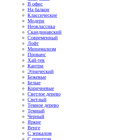
В офис
На балкон
Классические
Модерн
Неоклассика
Скандинавский
Современный
Лофт
Минимализм
Прованс
Хай-тек
Кантри
Этнический
Бежевые
Белые
Коричневые
Светлое дерево
Светлый
Темное дерево
Темный
Черный
Яркие
Венге
С зеркалом
С принтом